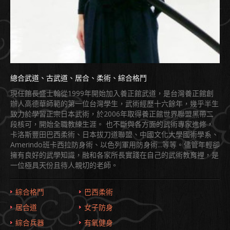
總合武道、古武道、居合、柔術、綜合格鬥
現任館長盛士翰從1999年開始加入養正館武道，是台灣養正館創
辦人高德華師範的第一位台灣學生，武術經歷十六餘年，幾乎半生
致力於學習正宗日本武術，於2006年取得養正館世界聯盟黑帶二
段核可，開始全職教練生涯。 也不斷與各方面的武術專家進修，
卡洛斯豐田巴西柔術、日本拔刀道聯盟、中國文化大學國術學系、
Amerindo班卡西拉防身術、以色列軍用防身術...等等。儘管年輕卻
擁有良好的武學知識，融和各家所長實踐在自己的武術教育裡，是
一位極具天份且待人親切的老師。
綜合格鬥
巴西柔術
居合道
女子防身
綜合兵器
有氧健身