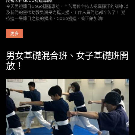
民視節目GoGo捷運專訪!
今天民視節目GoGo捷運專訪，辛苦兩位主持人認真揮汗的訓練 以
及我們的黑帶助教吳鴻旻力挺支援，工作人員們也都辛苦了！ 期
待這一集節目之後的播出，GoGo捷運，養正館加油!
更多
男女基礎混合班、女子基礎班開
放！