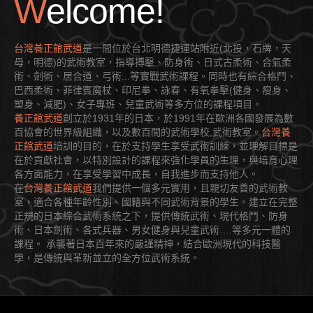
Welcome!
台灣養正館武道
是一間位於台北明德捷運站附近(北投，石牌，天
母，明德)的武術教室，指導搏擊、防身術、日式古柔術、合氣柔
術、劍術、居合道、弓術...等實戰武術課程。同時也有綜合格鬥、
巴西柔術、菲律賓魔杖、印尼拳、詠春、有氧拳擊(健身、瘦身、
塑身、減肥)、女子專班、兒童武術等多方位的課程項目。
養正館武道
創立於1931年的日本，於1991年在歐洲各國發展為數
百協會的世界級組織，以及數百間的武術學校,武術教室。
台灣養
正館武道
培訓的目的，在於支持學生享受武術訓練，並理解目標是
在於貢獻社會，以特別設計的課程來強化學員的生理，與培育心理
各方面能力，在享受學習中成長，自我進步而支持他人。
在
台灣養正館武道
我們提供一個多元實用，且親切友善的武術教
室，適合各種年齡性別、國籍與不同武術背景的學生。建立在完整
正規的日本綜合武術系統之下，提供傳統武術、現代格鬥、防身
術、日本劍術、各式兵器、男女健身與兒童武術….等多元一體的
課程。 承襲著日本百年來的嚴謹精神，結合歐洲現代的科技醫
學，是傳統與革新並立的全方位武術系統。